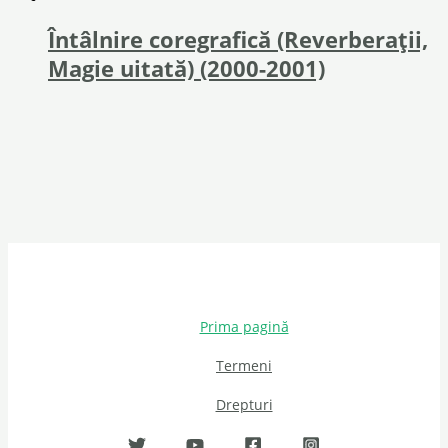
Întâlnire coregrafică (Reverberații,
Magie uitată) (2000-2001)
Prima pagină
Termeni
Drepturi