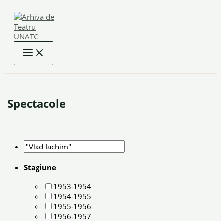
Skip
to
content
Spectacole
Stagiune
1953-1954
1954-1955
1955-1956
1956-1957