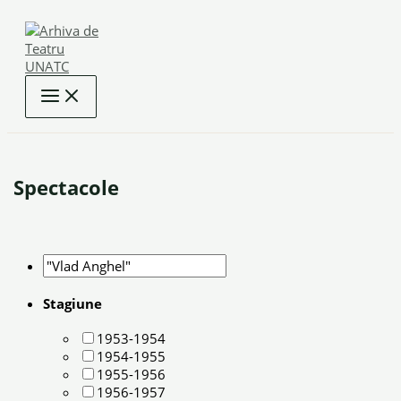
Skip
to
content
Spectacole
Stagiune
1953-1954
1954-1955
1955-1956
1956-1957