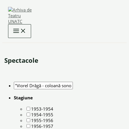
Skip
to
content
Spectacole
Stagiune
1953-1954
1954-1955
1955-1956
1956-1957