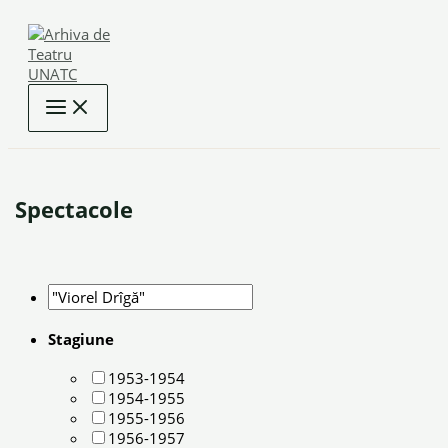
Skip
to
content
Spectacole
Stagiune
1953-1954
1954-1955
1955-1956
1956-1957