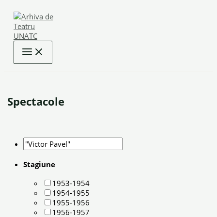
Skip
to
content
Spectacole
Stagiune
1953-1954
1954-1955
1955-1956
1956-1957