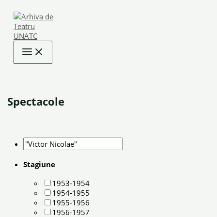
Skip
to
content
Spectacole
Stagiune
1953-1954
1954-1955
1955-1956
1956-1957