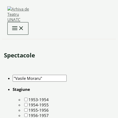
Skip
to
content
Spectacole
Stagiune
1953-1954
1954-1955
1955-1956
1956-1957