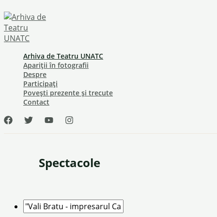
Skip
to
content
Arhiva de Teatru UNATC
Apariții în fotografii
Despre
Participați
Povești prezente și trecute
Contact
Spectacole