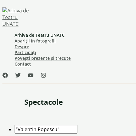
Skip
to
content
Arhiva de Teatru UNATC
Apariții în fotografii
Despre
Participați
Povești prezente și trecute
Contact
Spectacole