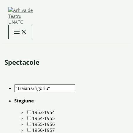
Skip
to
content
Spectacole
Stagiune
1953-1954
1954-1955
1955-1956
1956-1957