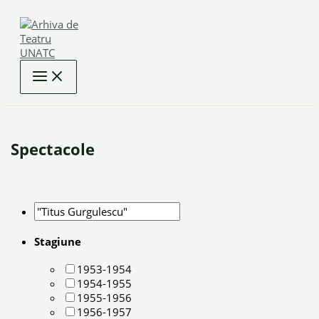
Skip
to
content
Spectacole
Stagiune
1953-1954
1954-1955
1955-1956
1956-1957