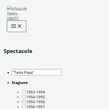
Skip
to
content
Spectacole
Stagiune
1953-1954
1954-1955
1955-1956
1956-1957