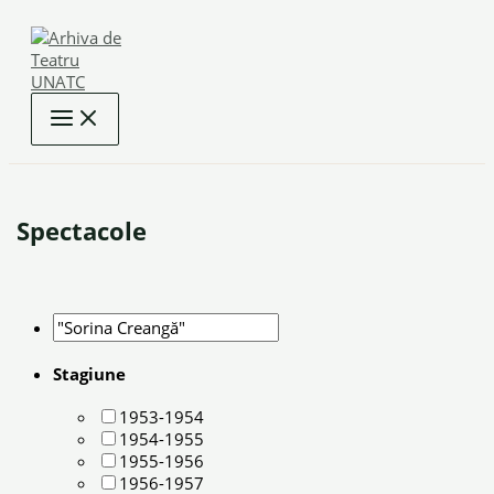
Skip
to
content
Spectacole
Stagiune
1953-1954
1954-1955
1955-1956
1956-1957