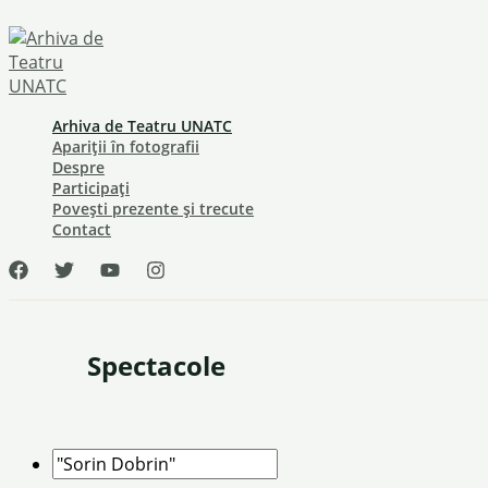
Skip
to
content
Arhiva de Teatru UNATC
Apariții în fotografii
Despre
Participați
Povești prezente și trecute
Contact
Spectacole