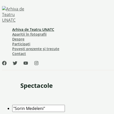
Skip
to
content
Arhiva de Teatru UNATC
Apariții în fotografii
Despre
Participați
Povești prezente și trecute
Contact
Spectacole