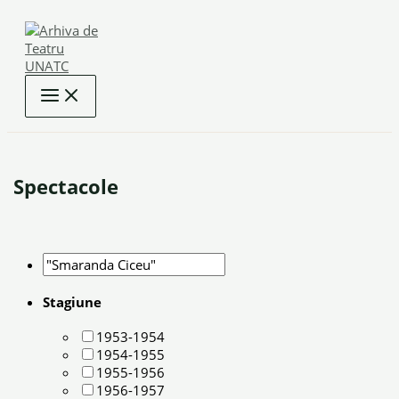
Skip
to
content
Spectacole
Stagiune
1953-1954
1954-1955
1955-1956
1956-1957