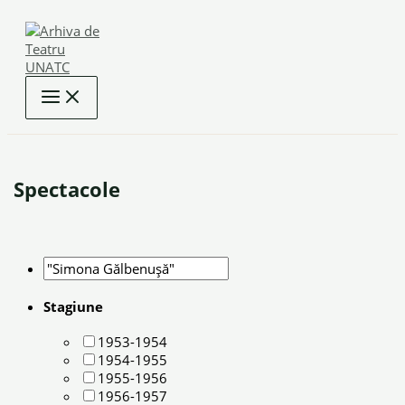
Skip
to
content
Spectacole
Stagiune
1953-1954
1954-1955
1955-1956
1956-1957