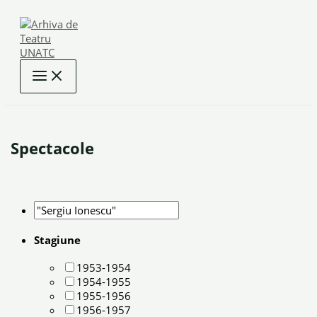
Skip
to
content
Spectacole
Stagiune
1953-1954
1954-1955
1955-1956
1956-1957