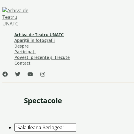
Skip
to
content
Arhiva de Teatru UNATC
Apariții în fotografii
Despre
Participați
Povești prezente și trecute
Contact
Spectacole