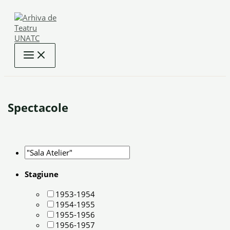
Skip
to
content
Spectacole
Stagiune
1953-1954
1954-1955
1955-1956
1956-1957