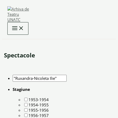
Skip
to
content
Spectacole
Stagiune
1953-1954
1954-1955
1955-1956
1956-1957