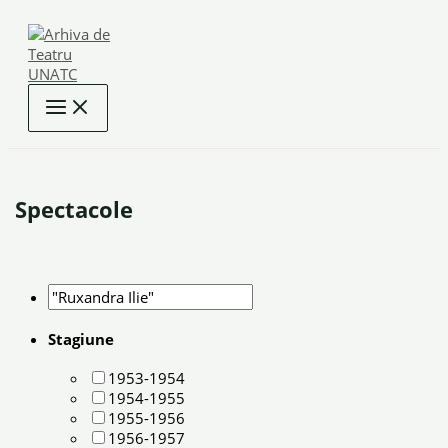
Skip
to
content
Spectacole
Stagiune
1953-1954
1954-1955
1955-1956
1956-1957