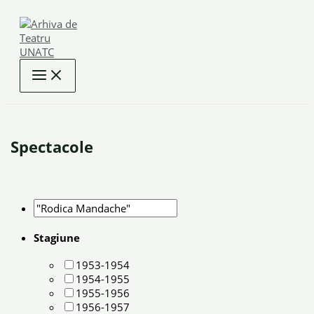
Skip
to
content
Spectacole
Stagiune
1953-1954
1954-1955
1955-1956
1956-1957