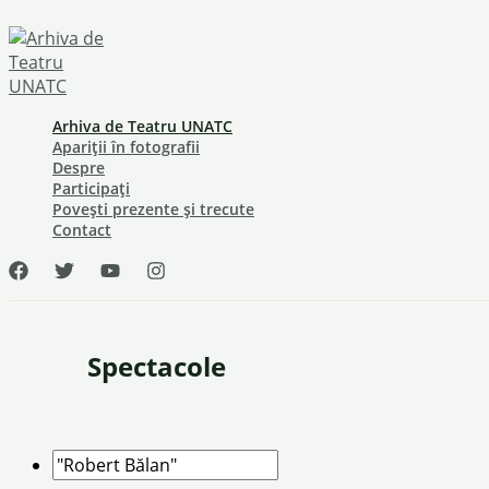
Skip
to
content
Arhiva de Teatru UNATC
Apariții în fotografii
Despre
Participați
Povești prezente și trecute
Contact
Spectacole