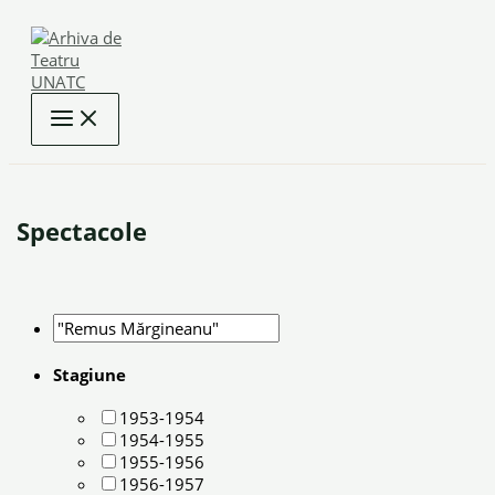
Skip
to
content
Spectacole
Stagiune
1953-1954
1954-1955
1955-1956
1956-1957