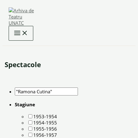
Skip
to
content
Spectacole
Stagiune
1953-1954
1954-1955
1955-1956
1956-1957