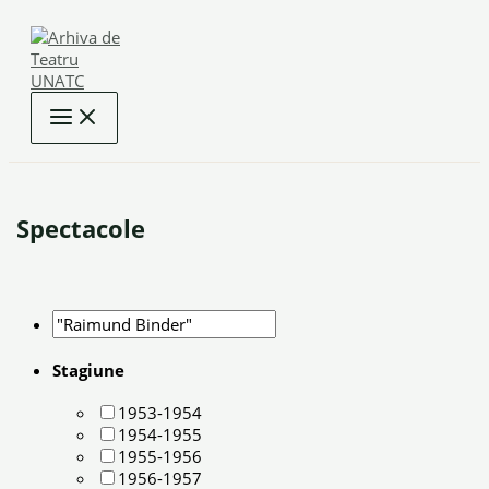
Skip
to
content
Spectacole
Stagiune
1953-1954
1954-1955
1955-1956
1956-1957