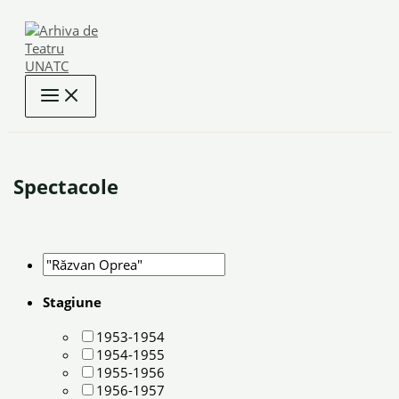
Skip
to
content
Spectacole
Stagiune
1953-1954
1954-1955
1955-1956
1956-1957