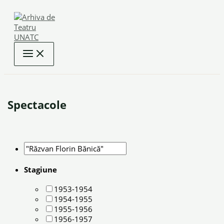
Skip
to
content
Spectacole
Stagiune
1953-1954
1954-1955
1955-1956
1956-1957