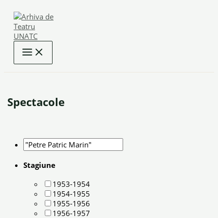
Skip
to
content
Spectacole
Stagiune
1953-1954
1954-1955
1955-1956
1956-1957