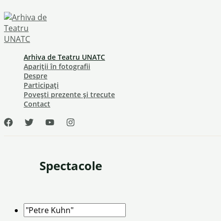
Skip
to
content
Arhiva de Teatru UNATC
Apariții în fotografii
Despre
Participați
Povești prezente și trecute
Contact
Spectacole