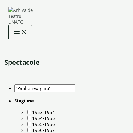
Skip
to
content
Spectacole
Stagiune
1953-1954
1954-1955
1955-1956
1956-1957