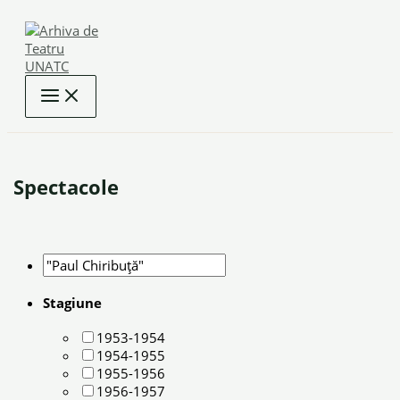
Skip
to
content
Spectacole
Stagiune
1953-1954
1954-1955
1955-1956
1956-1957