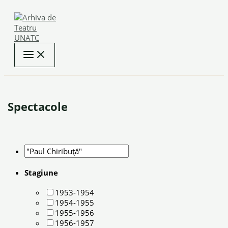
Skip
to
content
Spectacole
Stagiune
1953-1954
1954-1955
1955-1956
1956-1957