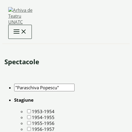
Skip
to
content
Spectacole
Stagiune
1953-1954
1954-1955
1955-1956
1956-1957