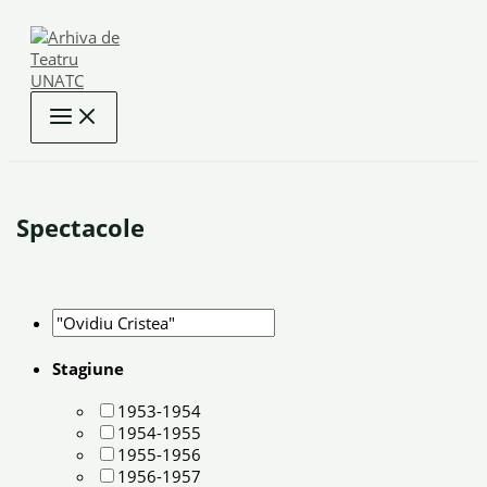
Skip
to
content
Spectacole
Stagiune
1953-1954
1954-1955
1955-1956
1956-1957