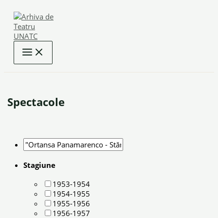
Skip
to
content
Spectacole
Stagiune
1953-1954
1954-1955
1955-1956
1956-1957