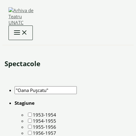
Skip
to
content
Spectacole
Stagiune
1953-1954
1954-1955
1955-1956
1956-1957