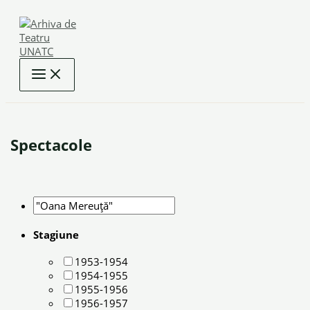
Skip
to
content
Spectacole
Stagiune
1953-1954
1954-1955
1955-1956
1956-1957