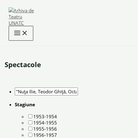
Skip
to
content
Spectacole
Stagiune
1953-1954
1954-1955
1955-1956
1956-1957