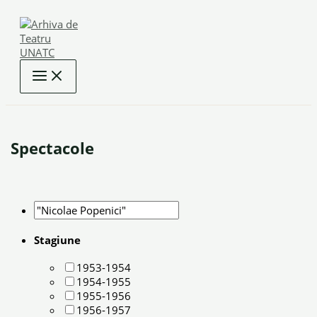
Skip
to
content
Spectacole
Stagiune
1953-1954
1954-1955
1955-1956
1956-1957