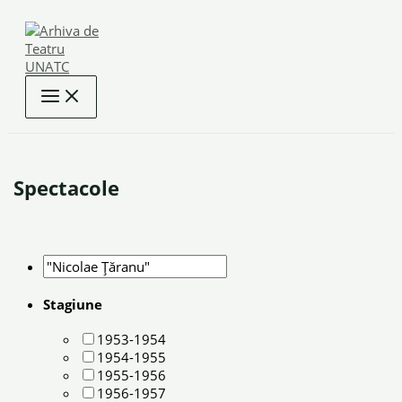
Skip
to
content
Spectacole
Stagiune
1953-1954
1954-1955
1955-1956
1956-1957