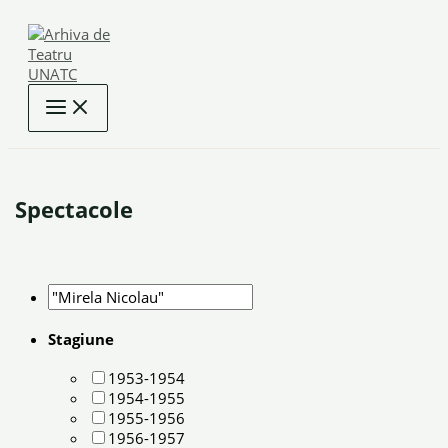
Skip
to
content
Spectacole
Stagiune
1953-1954
1954-1955
1955-1956
1956-1957