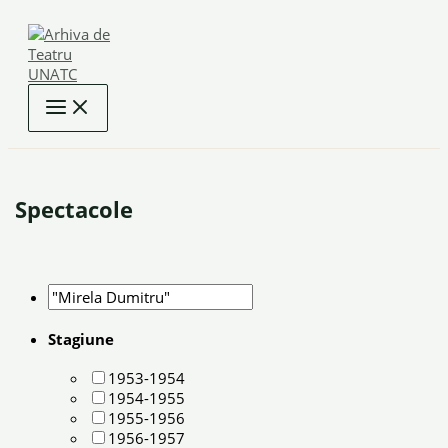
Skip
to
content
Spectacole
Stagiune
1953-1954
1954-1955
1955-1956
1956-1957