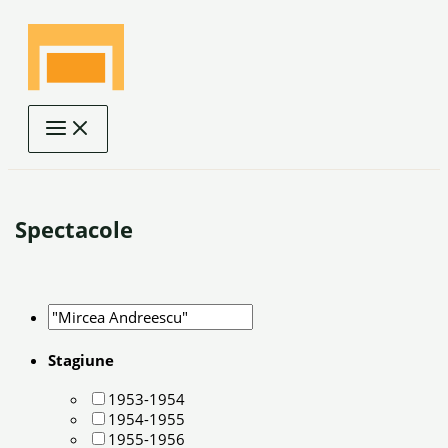
Skip
to
content
Spectacole
Stagiune
1953-1954
1954-1955
1955-1956