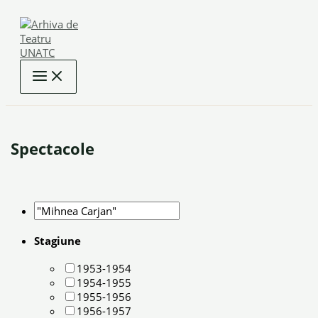
Skip
to
content
Spectacole
Stagiune
1953-1954
1954-1955
1955-1956
1956-1957