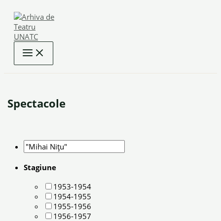
Skip
to
content
Spectacole
Stagiune
1953-1954
1954-1955
1955-1956
1956-1957