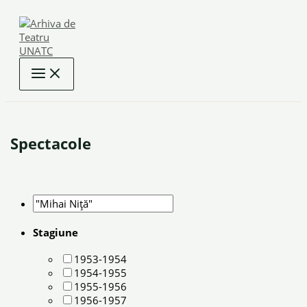
Skip
to
content
Spectacole
Stagiune
1953-1954
1954-1955
1955-1956
1956-1957