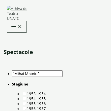
Skip
to
content
Spectacole
Stagiune
1953-1954
1954-1955
1955-1956
1956-1957