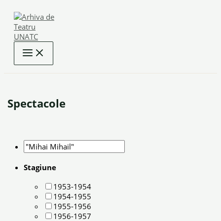
Skip
to
content
Spectacole
Stagiune
1953-1954
1954-1955
1955-1956
1956-1957